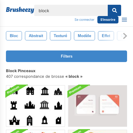
lose
Se connecter
S'inscrire
Bloc
Abstrait
Texturé
Modèle
Effet
Grung
Filters
Block Pinceaux
407 correspondance de brosse
block