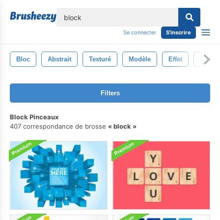
lose
Se connecter
S'inscrire
Bloc
Abstrait
Texturé
Modèle
Effet
Grung
Filters
Block Pinceaux
407 correspondance de brosse
block