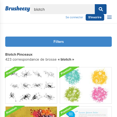
lose
Se connecter
S'inscrire
Filters
Blotch Pinceaux
423 correspondance de brosse
blotch