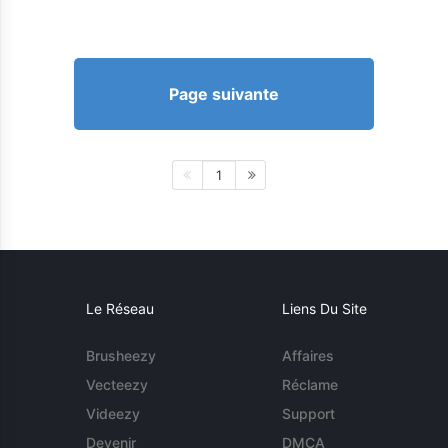
Page suivante
1
Le Réseau
Liens Du Site
Brusheezy
Affaires
Vecteezy
Réclame
Videezy
Support
Devenir
DMCA