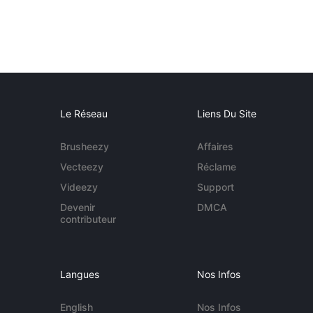
Le Réseau
Liens Du Site
Brusheezy
Affaires
Vecteezy
Réclame
Videezy
Support
Devenir
DMCA
contributeur
Langues
Nos Infos
English
Nos Infos