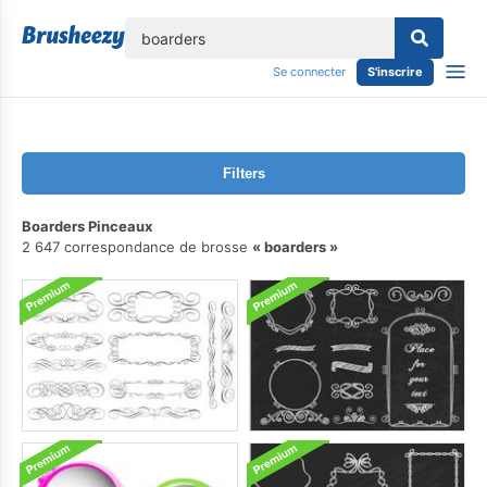
lose
Se connecter
S'inscrire
Filters
Boarders Pinceaux
2 647 correspondance de brosse
boarders