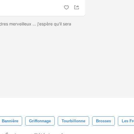
es merveilleux ... j'espère qu'il sera
Bannière
Griffonnage
Tourbillonne
Brosses
Les Fr