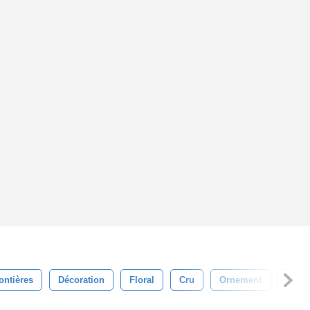
ontières
Décoration
Floral
Cru
Ornement
Éléga