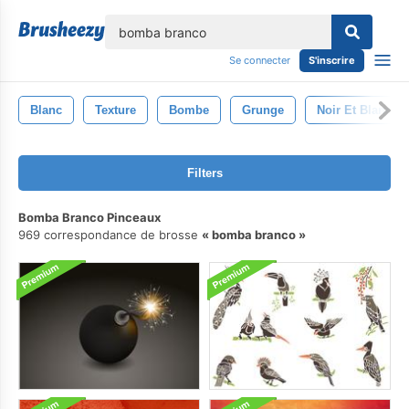
lose
Se connecter
S'inscrire
Blanc
Texture
Bombe
Grunge
Noir Et Blanc
Filters
Bomba Branco Pinceaux
969 correspondance de brosse
bomba branco