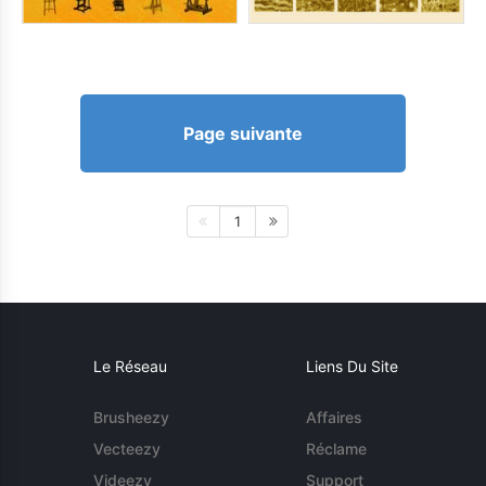
Page suivante
1
Le Réseau
Liens Du Site
Brusheezy
Affaires
Vecteezy
Réclame
Videezy
Support