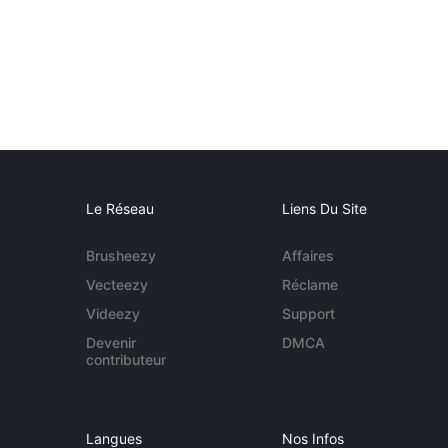
Le Réseau
Liens Du Site
Brusheezy
Affaires
Vecteezy
Réclame
Videezy
Support
Devenir
DMCA
contributeur
Langues
Nos Infos