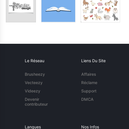
Le Réseau
Liens Du Site
Brusheezy
Affaires
Vecteezy
Réclame
Videezy
Support
Devenir
DMCA
contributeur
Langues
Nos Infos