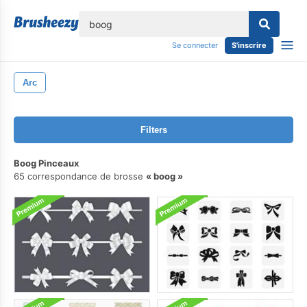
lose
Se connecter
S'inscrire
Arc
Filters
Boog Pinceaux
65 correspondance de brosse
boog