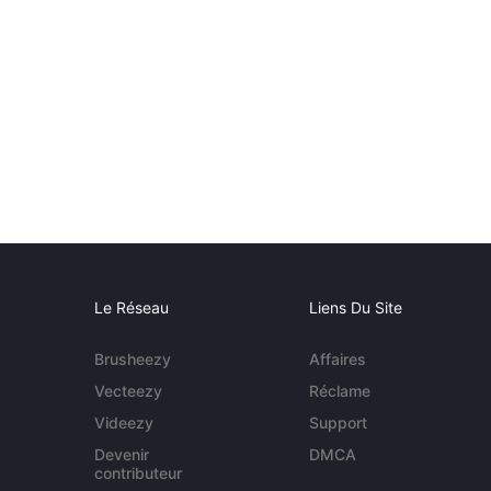
Le Réseau
Liens Du Site
Brusheezy
Affaires
Vecteezy
Réclame
Videezy
Support
Devenir
DMCA
contributeur