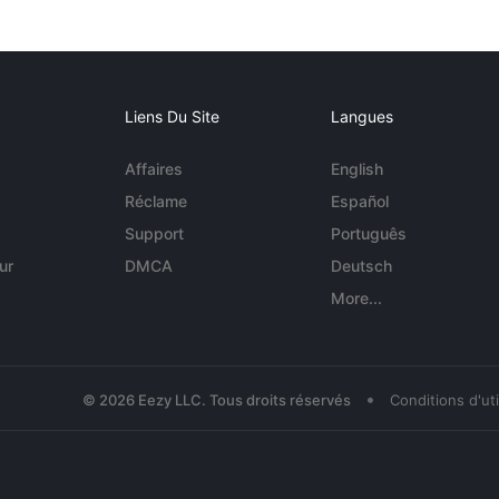
Liens Du Site
Langues
Affaires
English
Réclame
Español
Support
Português
ur
DMCA
Deutsch
More...
•
© 2026 Eezy LLC. Tous droits réservés
Conditions d'uti