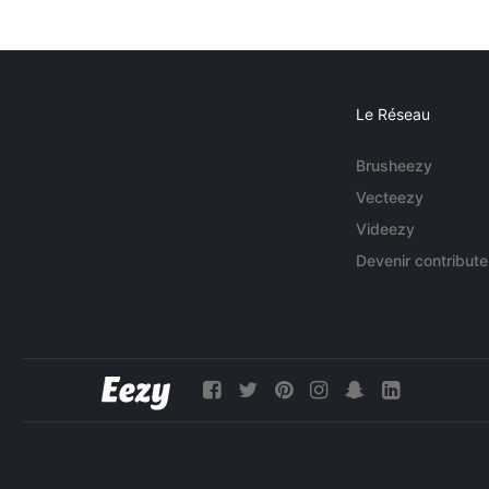
Le Réseau
Brusheezy
Vecteezy
Videezy
Devenir contribute