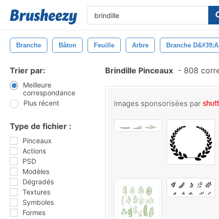
Branche
Bâton
Feuille
Arbre
Branche D&#39;a
Trier par:
Brindille Pinceaux
-
808 corr
Meilleure
correspondance
Plus récent
Images sponsorisées par
Type de fichier :
Pinceaux
Actions
PSD
Modèles
Dégradés
Textures
Symboles
Formes