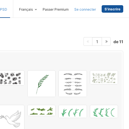
S'inscrire
PSD
Français
Passer Premium
Se connecter
de 11
1