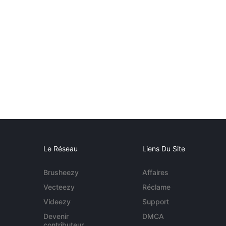
Le Réseau
Liens Du Site
Brusheezy
Affaires
Vecteezy
Réclame
Videezy
Support
Devenir
DMCA
contributeur