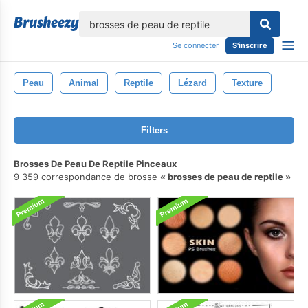
lose
Se connecter
S'inscrire
Peau
Animal
Reptile
Lézard
Texture
Filters
Brosses De Peau De Reptile Pinceaux
9 359 correspondance de brosse
brosses de peau de reptile