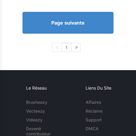
Page suivante
1
Le Réseau
Liens Du Site
Brusheezy
Affaires
Vecteezy
Réclame
Videezy
Support
Devenir
DMCA
contributeur