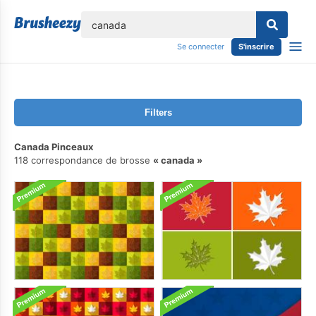
lose
Se connecter
S'inscrire
Filters
Canada Pinceaux
118 correspondance de brosse
canada