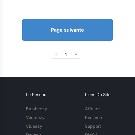
Page suivante
1
Le Réseau
Liens Du Site
Brusheezy
Affaires
Vecteezy
Réclame
Videezy
Support
Devenir
DMCA