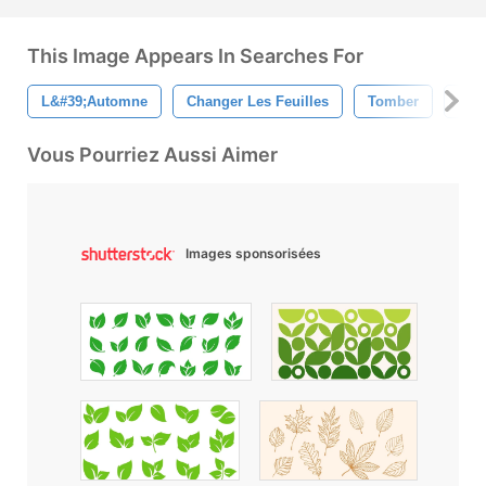
This Image Appears In Searches For
L&#39;automne
Changer Les Feuilles
Tomber
Feui
Vous Pourriez Aussi Aimer
Images sponsorisées