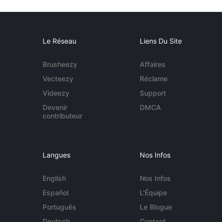
Le Réseau
Liens Du Site
Brusheezy
Affaires
Vecteezy
Réclame
Videezy
Support
Devenir
DMCA
contributeur
Langues
Nos Infos
English
Nos Infos
Español
L'Équipe
Português
Le Blogue
Deutsch
Contact