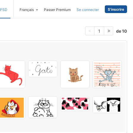
S'inscrire
PSD
Français
Passer Premium
Se connecter
de 10
1