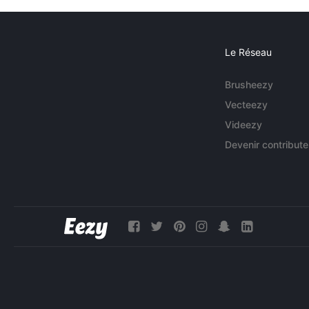
Le Réseau
Brusheezy
Vecteezy
Videezy
Devenir contribute