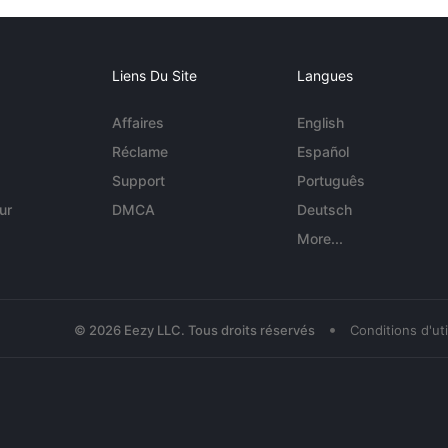
Liens Du Site
Langues
Affaires
English
Réclame
Español
Support
Português
ur
DMCA
Deutsch
More...
•
© 2026 Eezy LLC. Tous droits réservés
Conditions d'uti