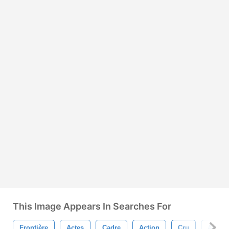
This Image Appears In Searches For
Frontière
Actes
Cadre
Action
Cru
Action