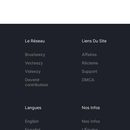
Le Réseau
Liens Du Site
Brusheezy
Affaires
Vecteezy
Réclame
Videezy
Support
Devenir
DMCA
contributeur
Langues
Nos Infos
English
Nos Infos
Español
L'Équipe