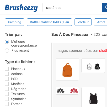
Camping
Bottle.realistic D&#39;eau
Vecteur
Arbre
Trier par:
Sac À Dos Pinceaux
-
222 cor
Meilleure
correspondance
Plus récent
Images sponsorisées par
Type de fichier :
Pinceaux
Actions
PSD
Modèles
Dégradés
Textures
Symboles
Formes