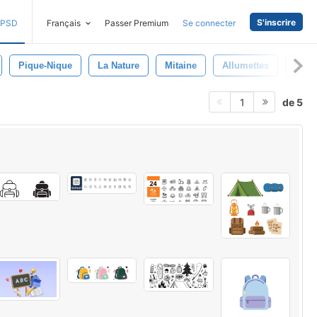
S'inscrire
PSD
Français
Passer Premium
Se connecter
Pique-Nique
La Nature
Mitaine
Allumettes
Carte
de 5
1