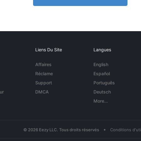
Liens Du Site
Langues
Affaires
English
Réclame
Español
Support
Português
ur
DMCA
Deutsch
More...
•
© 2026 Eezy LLC. Tous droits réservés
Conditions d'uti