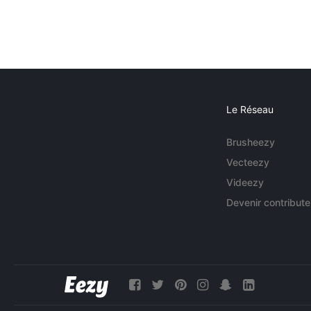
Le Réseau
Brusheezy
Vecteezy
Videezy
Devenir contribute