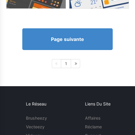
Page suivante
1
Le Réseau
Liens Du Site
Brusheezy
Affaires
Vecteezy
Réclame