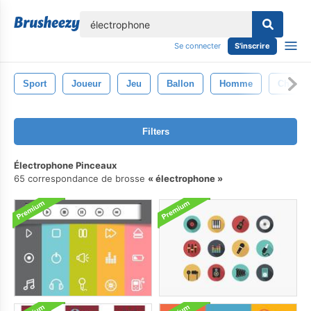
lose
Se connecter
S'inscrire
Sport
Joueur
Jeu
Ballon
Homme
Champi
Filters
Électrophone Pinceaux
65 correspondance de brosse
électrophone