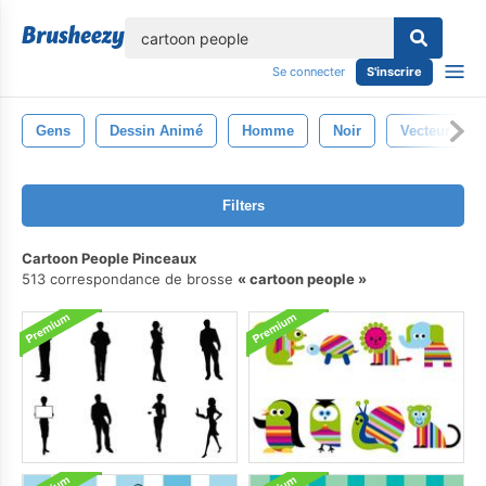
lose
Se connecter
S'inscrire
Gens
Dessin Animé
Homme
Noir
Vecteur
Filters
Cartoon People Pinceaux
513 correspondance de brosse
cartoon people