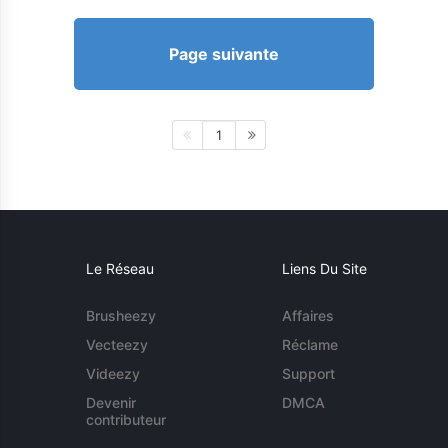
Page suivante
1
Le Réseau
Liens Du Site
Brusheezy
Affaires
Vecteezy
Réclame
Videezy
Support
Devenir
DMCA
contributeur