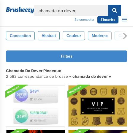
lose
Se connecter
S'inscrire
Conception
Abstrait
Couleur
Moderne
Coloré
Filters
Chamada Do Dever Pinceaux
2 582 correspondance de brosse
chamada do dever