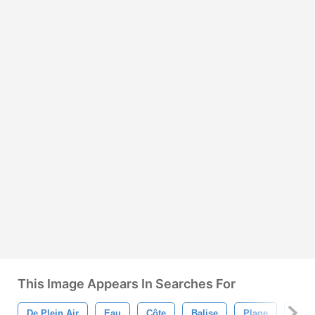
This Image Appears In Searches For
De Plein Air
Eau
Côte
Balise
Plage
Lumi