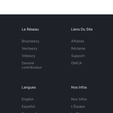
Le Réseau
Liens Du Site
Brusheezy
Affaires
Vecteezy
Réclame
Videezy
Support
Devenir
DMCA
contributeur
Langues
Nos Infos
English
Nos Infos
Español
L'Équipe