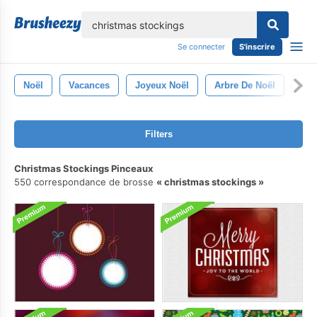
lose
Se connecter
S'inscrire
Noël
Vacances
Joyeux Noël
Arbre De Noël
No
Filters
Christmas Stockings Pinceaux
550 correspondance de brosse
christmas stockings