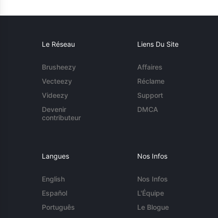
Le Réseau
Liens Du Site
Brusheezy
Affaires
Vecteezy
Réclame
Videezy
Support
Devenir
DMCA
contributeur
Langues
Nos Infos
English
Nos Infos
Español
L'Équipe
Português
Le Blogue