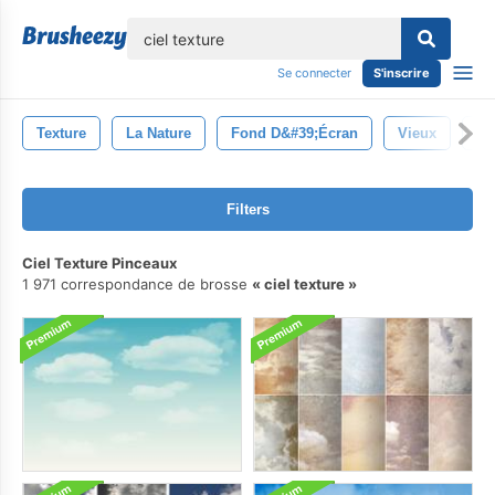
lose
Se connecter
S'inscrire
Texture
La Nature
Fond D&#39;écran
Vieux
Cr
Filters
Ciel Texture Pinceaux
1 971 correspondance de brosse
ciel texture