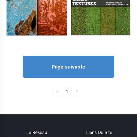
Page suivante
1
Le Réseau
Liens Du Site