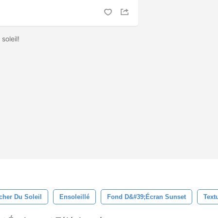
soleil!
cher Du Soleil
Ensoleillé
Fond D&#39;écran Sunset
Text