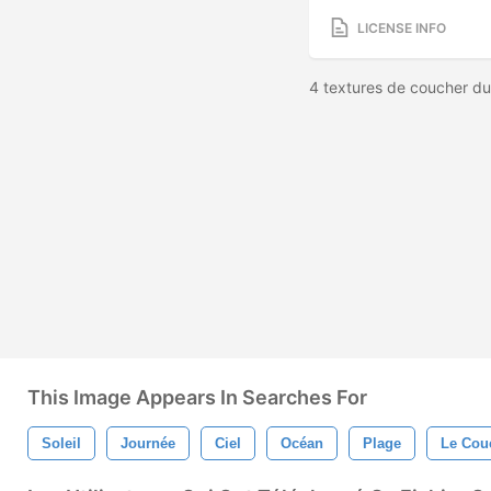
LICENSE INFO
4 textures de coucher du 
This Image Appears In Searches For
Soleil
Journée
Ciel
Océan
Plage
Le Cou