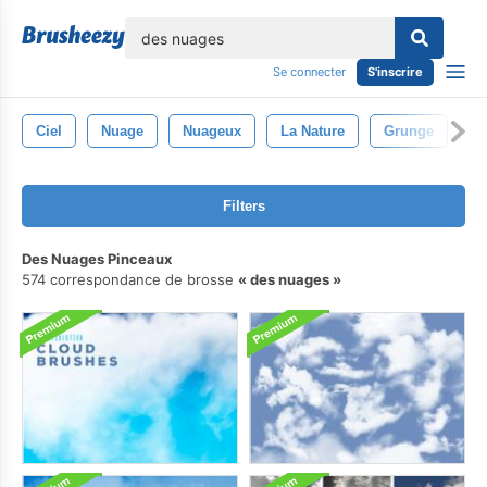
lose
Se connecter
S'inscrire
Ciel
Nuage
Nuageux
La Nature
Grunge
Br
Filters
Des Nuages Pinceaux
574 correspondance de brosse
des nuages