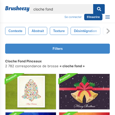
lose
Se connecter
S'inscrire
Contexte
Abstrait
Texture
Désintégration
Toile
Filters
Cloche Fond Pinceaux
2 782 correspondance de brosse
cloche fond