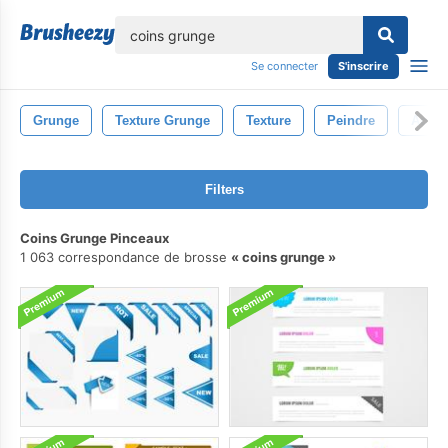
lose
Se connecter
S'inscrire
Grunge
Texture Grunge
Texture
Peindre
Accid
Filters
Coins Grunge Pinceaux
1 063 correspondance de brosse
coins grunge