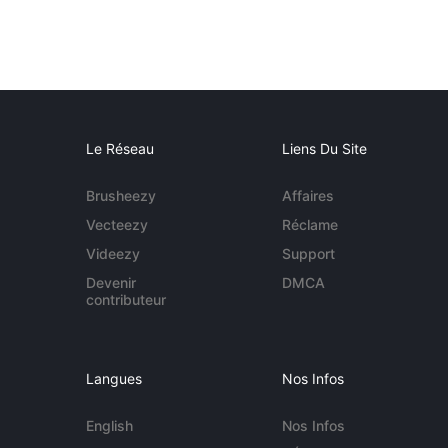
Le Réseau
Liens Du Site
Brusheezy
Affaires
Vecteezy
Réclame
Videezy
Support
Devenir
DMCA
contributeur
Langues
Nos Infos
English
Nos Infos