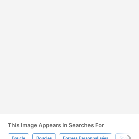
This Image Appears In Searches For
Boucle
Boucles
Formes Personnalisées
Style De 