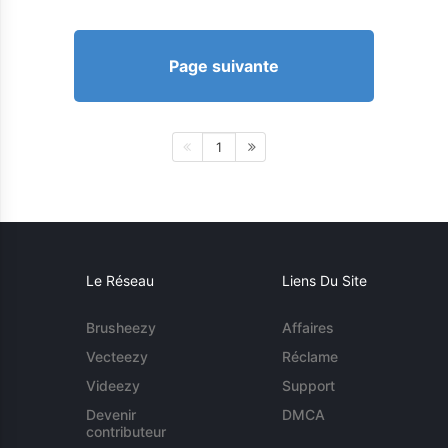
Page suivante
1
Le Réseau
Liens Du Site
Brusheezy
Affaires
Vecteezy
Réclame
Videezy
Support
Devenir
DMCA
contributeur