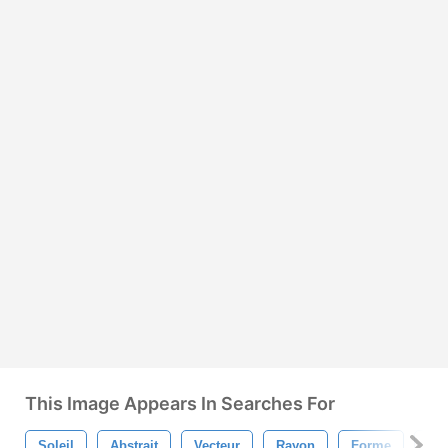
This Image Appears In Searches For
Soleil
Abstrait
Vecteur
Rayon
Forme
Gr