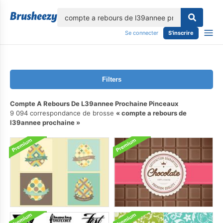
lose
Se connecter
S'inscrire
Filters
Compte A Rebours De L39annee Prochaine Pinceaux
9 094 correspondance de brosse
compte a rebours de
l39annee prochaine