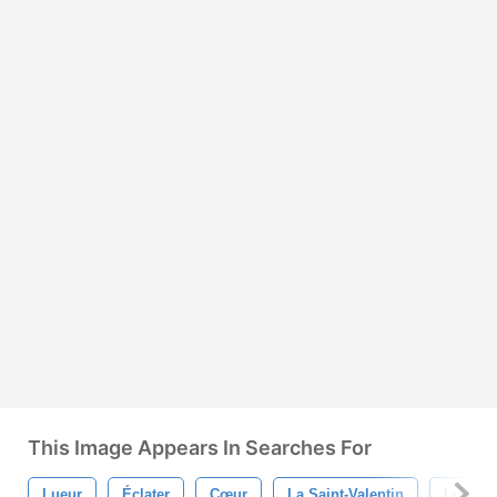
This Image Appears In Searches For
Lueur
Éclater
Cœur
La Saint-Valentin
Lumièr