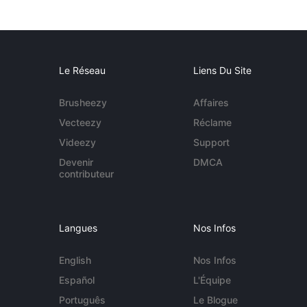
Le Réseau
Liens Du Site
Brusheezy
Affaires
Vecteezy
Réclame
Videezy
Support
Devenir
DMCA
contributeur
Langues
Nos Infos
English
Nos Infos
Español
L'Équipe
Português
Le Blogue