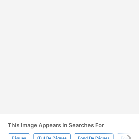
This Image Appears In Searches For
Pâques
Œuf De Pâques
Fond De Pâques
Fond D&#