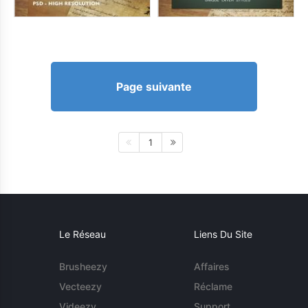
Page suivante
1
Le Réseau
Liens Du Site
Brusheezy
Affaires
Vecteezy
Réclame
Videezy
Support