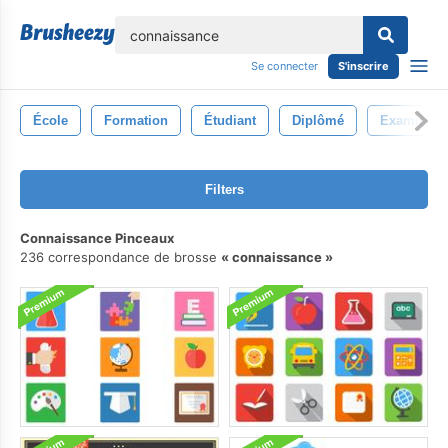
lose
Se connecter
S'inscrire
École
Formation
Étudiant
Diplômé
Examiner
Filters
Connaissance Pinceaux
236 correspondance de brosse
connaissance