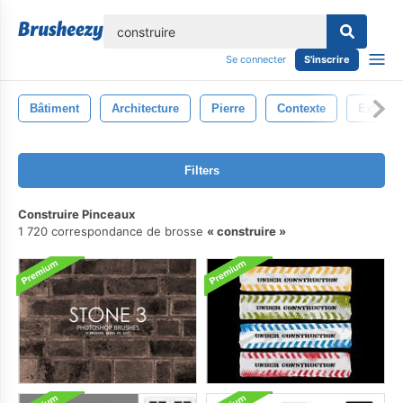
lose
Se connecter
S'inscrire
Bâtiment
Architecture
Pierre
Contexte
Extérieu
Filters
Construire Pinceaux
1 720 correspondance de brosse
construire