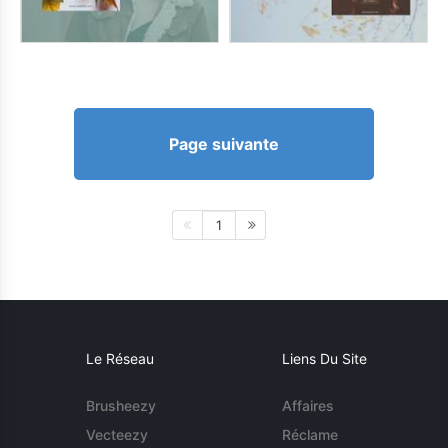
Page suivante
1
Le Réseau
Liens Du Site
Brusheezy
Affaires
Vecteezy
Réclame