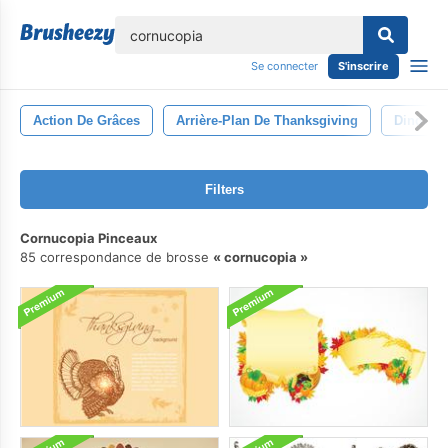
lose
Se connecter
S'inscrire
Action De Grâces
Arrière-Plan De Thanksgiving
Dinde
Filters
Cornucopia Pinceaux
85 correspondance de brosse
cornucopia