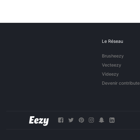
Le Réseau
Brusheezy
Vecteezy
Videezy
Devenir contribute