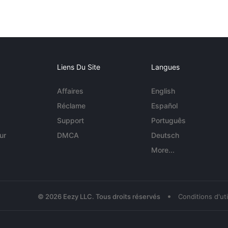
Liens Du Site
Langues
Affaires
English
Réclame
Español
Support
Português
ur
DMCA
Deutsch
More...
•
© 2026 Eezy LLC. Tous droits réservés
Conditions d'uti