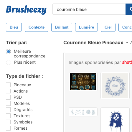
Bleu
Contexte
Brillant
Lumière
Ciel
Conc
Trier par:
Couronne Bleue Pinceaux
-
7
Meilleure
correspondance
Plus récent
Images sponsorisées par
Type de fichier :
Pinceaux
Actions
PSD
Modèles
Dégradés
Textures
Symboles
Formes