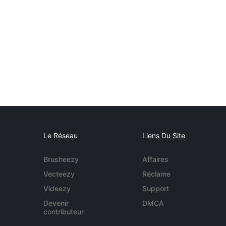
Le Réseau
Liens Du Site
Brusheezy
Affaires
Vecteezy
Réclame
Videezy
Support
Devenir
DMCA
contributeur