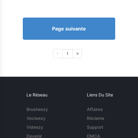
Page suivante
1
Le Réseau
Liens Du Site
Brusheezy
Affaires
Vecteezy
Réclame
Videezy
Support
Devenir
DMCA