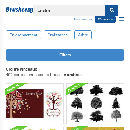
lose
Se connecter
S'inscrire
Environnement
Croissance
Arbre
Filters
Croitre Pinceaux
497 correspondance de brosse
croitre