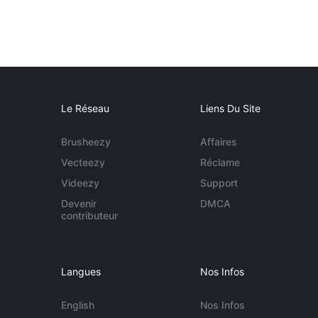
Le Réseau
Liens Du Site
Brusheezy
Affaires
Vecteezy
Réclame
Videezy
Support
Devenir
DMCA
contributeur
Langues
Nos Infos
English
Nos Infos