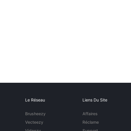
Le Réseau
Liens Du Site
Brusheezy
Affaires
Vecteezy
Réclame
Videezy
Support