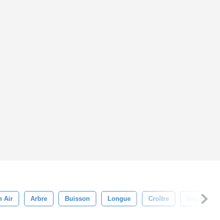
n Air
Arbre
Buisson
Longue
Croître
Végétation