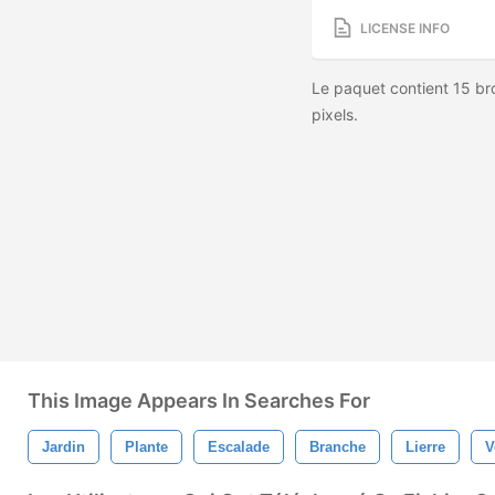
LICENSE INFO
Le paquet contient 15 bro
pixels.
This Image Appears In Searches For
Jardin
Plante
Escalade
Branche
Lierre
V