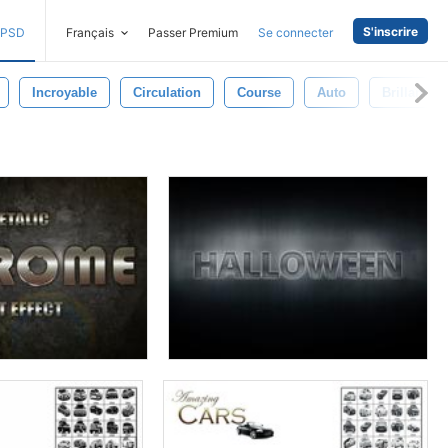
S'inscrire
PSD
Français
Passer Premium
Se connecter
Incroyable
Circulation
Course
Auto
Brillant