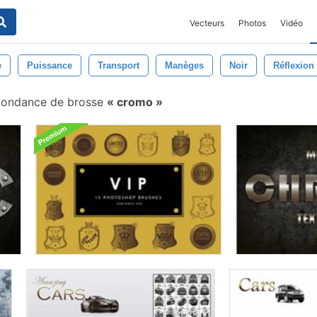
Vecteurs
Photos
Vidéo
e
Puissance
Transport
Manèges
Noir
Réflexion
pondance de brosse
cromo