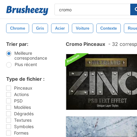
Chrome
Gris
Acier
Voiture
Contexte
Rou
Trier par:
Cromo Pinceaux
-
32 corres
Meilleure
correspondance
Plus récent
Type de fichier :
Pinceaux
Actions
PSD
Modèles
Dégradés
Textures
Symboles
Formes