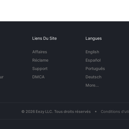
Liens Du Site
Langues
Affaires
English
Réclame
Español
Support
Português
ur
DMCA
Deutsch
More...
•
© 2026 Eezy LLC. Tous droits réservés
Conditions d'uti