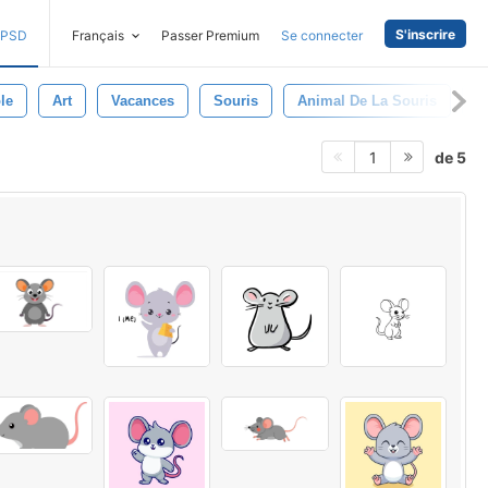
S'inscrire
PSD
Français
Passer Premium
Se connecter
le
Art
Vacances
Souris
Animal De La Souris
C
de 5
1