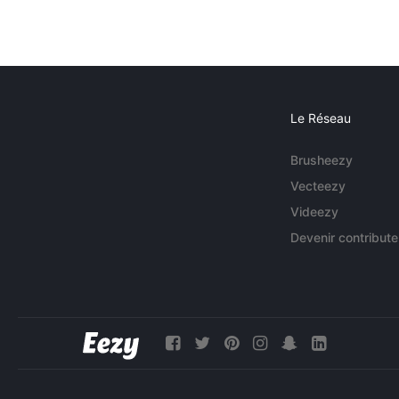
Le Réseau
Brusheezy
Vecteezy
Videezy
Devenir contribute