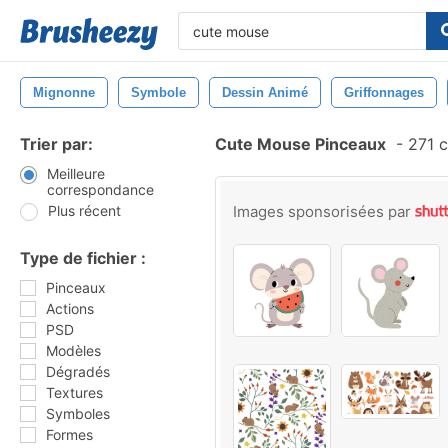
Mignonne
Symbole
Dessin Animé
Griffonnages
Trier par:
Cute Mouse Pinceaux
-
271 c
Meilleure
correspondance
Plus récent
Images sponsorisées par
Type de fichier :
Pinceaux
Actions
PSD
Modèles
Dégradés
Textures
Symboles
Formes