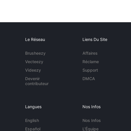
Le Réseau
Liens Du Site
Brusheezy
Affaires
Vecteezy
Réclame
Videezy
Support
Devenir
DMCA
contributeur
Langues
Nos Infos
English
Nos Infos
Español
L'Équipe