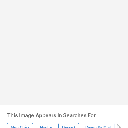
This Image Appears In Searches For
Mon Chéri
Abeille
Dessert
Rayon De Miel
Illu