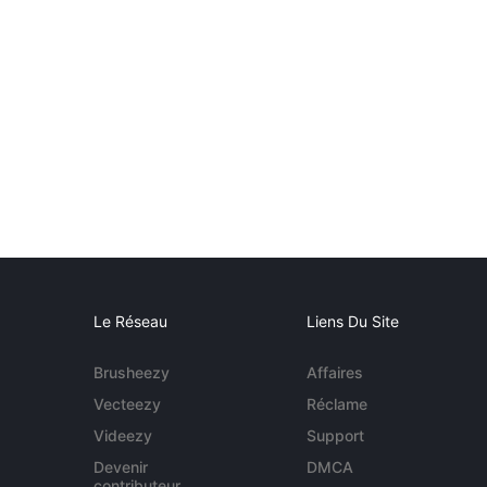
Le Réseau
Liens Du Site
Brusheezy
Affaires
Vecteezy
Réclame
Videezy
Support
Devenir
DMCA
contributeur