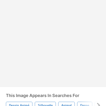
This Image Appears In Searches For
Dessin Animé
Silhouette
Animal
Danse
Mign