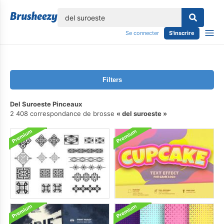
lose
Se connecter
S'inscrire
Filters
Del Suroeste Pinceaux
2 408 correspondance de brosse
del suroeste