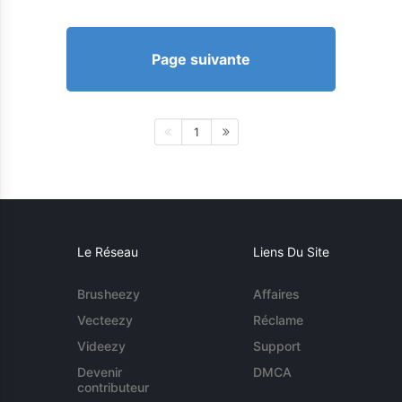
Page suivante
1
Le Réseau
Liens Du Site
Brusheezy
Affaires
Vecteezy
Réclame
Videezy
Support
Devenir
DMCA
contributeur